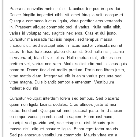
Praesent convallis metus ut elit faucibus tempus in quis dui.
Donec fringilla imperdiet nibh, sit amet fringilla velit congue et.
Quisque commodo luctus ligula, vitae porttitor eros venenatis
in. Praesent aliquet commodo orci id varius. Nulla nulla nibh,
varius id volutpat nec, sagittis nec eros. Cras et dui justo.
Curabitur malesuada facilisis neque, sed tempus massa
tincidunt ut. Sed suscipit odio in lacus auctor vehicula non ut
lacus. In hac habitasse platea dictumst. Sed nulla nisi, lacinia
in viverra at, blandit vel tellus. Nulla metus erat, ultrices non
pretium vel, varius nec sem. Morbi sollicitudin mattis lacus quis
pharetra. Donec tincidunt mollis pretium. Proin non libero justo,
vitae mattis diam. Integer vel elit in enim varius posuere sed
vitae magna. Duis blandit tempor elementum. Vestibulum
molestie dui nisi.
Curabitur volutpat interdum lorem sed tempus. Sed placerat
quam non ligula lacinia sodales. Cras ultrices justo at nisi
luctus hendrerit. Quisque sit amet placerat justo. In id sapien
eu neque varius pharetra sed in sapien. Etiam nisl nunc,
suscipit sed gravida sed, scelerisque ut nisl. Mauris quis
massa nisl, aliquet posuere ligula. Etiam eget tortor mauris.
Sed pellentesque vestibulum commodo. Mauris vitae est a