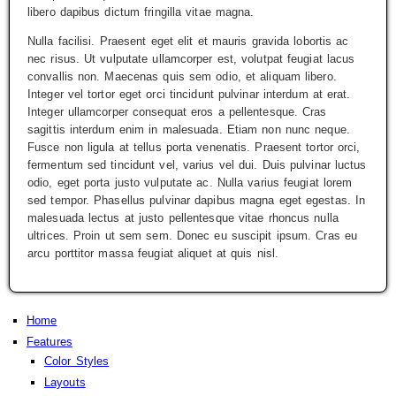
libero dapibus dictum fringilla vitae magna.
Nulla facilisi. Praesent eget elit et mauris gravida lobortis ac
nec risus. Ut vulputate ullamcorper est, volutpat feugiat lacus
convallis non. Maecenas quis sem odio, et aliquam libero.
Integer vel tortor eget orci tincidunt pulvinar interdum at erat.
Integer ullamcorper consequat eros a pellentesque. Cras
sagittis interdum enim in malesuada. Etiam non nunc neque.
Fusce non ligula at tellus porta venenatis. Praesent tortor orci,
fermentum sed tincidunt vel, varius vel dui. Duis pulvinar luctus
odio, eget porta justo vulputate ac. Nulla varius feugiat lorem
sed tempor. Phasellus pulvinar dapibus magna eget egestas. In
malesuada lectus at justo pellentesque vitae rhoncus nulla
ultrices. Proin ut sem sem. Donec eu suscipit ipsum. Cras eu
arcu porttitor massa feugiat aliquet at quis nisl.
Home
Features
Color Styles
Layouts