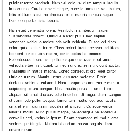
pulvinar tortor hendrerit. Nam vel odio vel diam tempus iaculis
in non urna. Curabitur scelerisque, nunc id interdum vestibulum,
felis elit luctus dui, ac dapibus tellus mauris tempus augue.
Duis congue facilisis lobortis.
Nam eget venenatis lorem. Vestibulum a interdum sapien.
Suspendisse potenti. Quisque auctor purus nec sapien
venenatis vehicula malesuada velit vehicula. Fusce vel diam
dolor, quis facilisis tortor. Class aptent taciti sociosqu ad litora
torquent per conubia nostra, per inceptos himenaeos.
Pellentesque libero nisi, pellentesque quis cursus sit amet,
vehicula vitae nisl. Curabitur nec nunc ac sem tincidunt auctor.
Phasellus in mattis magna. Donec consequat orci eget tortor
ultricies rutrum. Mauris luctus vulputate molestie. Proin
tincidunt vehicula euismod. Nam congue leo non erat cursus a
adipiscing ipsum congue. Nulla iaculis purus sit amet turpis
aliquam sit amet dapibus odio tincidunt. Ut augue diam, congue
ut commodo pellentesque, fermentum mattis leo. Sed iaculis
urna id enim dignissim sodales at a ipsum. Quisque varius
lobortis mollis. Nunc purus magna, pellentesque pellentesque
convallis sed, varius id ipsum. Etiam commodo mi mollis erat
scelerisque fringilla. Nullam bibendum massa sagittis diam
ornare rutrum.