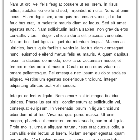
Nam ut orci vel felis feugiat posuere ut eu lorem. In risus
tellus, sodales eu eleifend sed, imperdiet id nulla. Nunc at enim
lacus. Etiam dignissim, arcu quis accumsan varius, dui dui
faucibus erat, in molestie mauris diam ac lacus. Sed sit amet
egestas nunc. Nam sollicitudin lacinia sapien, non gravida eros
convallis vitae. Integer vehicula dui a elit placerat venenatis.
Nullam tincidunt ligula aliquet dui interdum feugiat. Maecenas
ultricies, lacus quis facilisis vehicula, lectus diam consequat
nunc, euismod eleifend metus felis eu mauris. Aliquam dapibus,
ipsum a dapibus commodo, dolor arcu accumsan neque, et
tempor metus arcu ut massa. Curabitur non risus vitae nisl
ornare pellentesque. Pellentesque nec ipsum eu dolor sodales
aliquet. Vestibulum egestas scelerisque tincidunt. Integer
adipiscing ultrices erat vel rhoncus.
Integer ac lectus ligula. Nam ornare nisl id magna tincidunt
ultrices. Phasellus est nisi, condimentum at sollicitudin vel,
consequat eu ipsum. In venenatis ipsum in ligula tincidunt
bibendum id et leo. Vivamus quis purus massa. Ut enim
magna, pharetra ut condimentum malesuada, auctor ut ligula.
Proin mollis, urna a aliquam rutrum, risus erat cursus odio, a
convallis enim lectus ut lorem. Nullam semper egestas quam
non mattis. Vestibulum venenatis aliquet arcu, consectetur