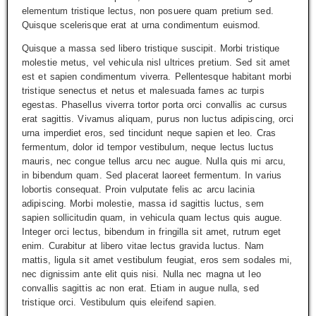
elementum tristique lectus, non posuere quam pretium sed.
Quisque scelerisque erat at urna condimentum euismod.
Quisque a massa sed libero tristique suscipit. Morbi tristique
molestie metus, vel vehicula nisl ultrices pretium. Sed sit amet
est et sapien condimentum viverra. Pellentesque habitant morbi
tristique senectus et netus et malesuada fames ac turpis
egestas. Phasellus viverra tortor porta orci convallis ac cursus
erat sagittis. Vivamus aliquam, purus non luctus adipiscing, orci
urna imperdiet eros, sed tincidunt neque sapien et leo. Cras
fermentum, dolor id tempor vestibulum, neque lectus luctus
mauris, nec congue tellus arcu nec augue. Nulla quis mi arcu,
in bibendum quam. Sed placerat laoreet fermentum. In varius
lobortis consequat. Proin vulputate felis ac arcu lacinia
adipiscing. Morbi molestie, massa id sagittis luctus, sem
sapien sollicitudin quam, in vehicula quam lectus quis augue.
Integer orci lectus, bibendum in fringilla sit amet, rutrum eget
enim. Curabitur at libero vitae lectus gravida luctus. Nam
mattis, ligula sit amet vestibulum feugiat, eros sem sodales mi,
nec dignissim ante elit quis nisi. Nulla nec magna ut leo
convallis sagittis ac non erat. Etiam in augue nulla, sed
tristique orci. Vestibulum quis eleifend sapien.