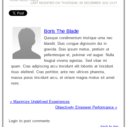
READ
41818
TIMES
LAST MODIFIED ON THURSDAY, 08 DECEMBER 2011 13:37
Boris The Blade
Quisque condimentum tristique urna nec
blandit. Duis congue dignissim dui in
gravida. Duis ipsum metus, pretium ut
pellentesque et, pulvinar vel augue. Nulla
feugiat viverra egestas. Sed vitae mi
quam. Cras adipiscing arcu tincidunt elit lobortis at tincidunt
risus eleifend. Cras porttitor, ante nec ultrices pharetra,
massa purus tincidunt arcu, et ornare magna metus sit amet
nunc.
« Maximize Undefined Experiences
Objectively Empower Performance »
Login to post comments
back to top