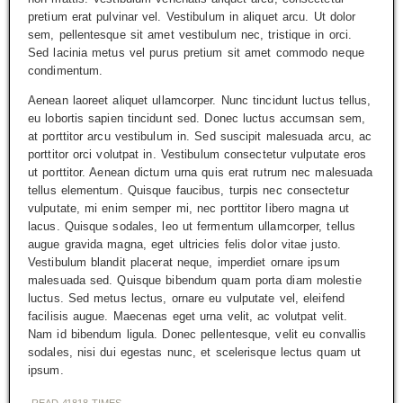
pretium erat pulvinar vel. Vestibulum in aliquet arcu. Ut dolor
sem, pellentesque sit amet vestibulum nec, tristique in orci.
Sed lacinia metus vel purus pretium sit amet commodo neque
condimentum.
Aenean laoreet aliquet ullamcorper. Nunc tincidunt luctus tellus,
eu lobortis sapien tincidunt sed. Donec luctus accumsan sem,
at porttitor arcu vestibulum in. Sed suscipit malesuada arcu, ac
porttitor orci volutpat in. Vestibulum consectetur vulputate eros
ut porttitor. Aenean dictum urna quis erat rutrum nec malesuada
tellus elementum. Quisque faucibus, turpis nec consectetur
vulputate, mi enim semper mi, nec porttitor libero magna ut
lacus. Quisque sodales, leo ut fermentum ullamcorper, tellus
augue gravida magna, eget ultricies felis dolor vitae justo.
Vestibulum blandit placerat neque, imperdiet ornare ipsum
malesuada sed. Quisque bibendum quam porta diam molestie
luctus. Sed metus lectus, ornare eu vulputate vel, eleifend
facilisis augue. Maecenas eget urna velit, ac volutpat velit.
Nam id bibendum ligula. Donec pellentesque, velit eu convallis
sodales, nisi dui egestas nunc, et scelerisque lectus quam ut
ipsum.