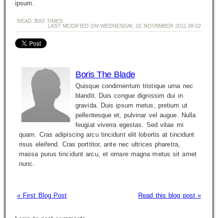
ipsum.
READ
3593
TIMES
LAST MODIFIED ON WEDNESDAY, 02 NOVEMBER 2011 08:02
Boris The Blade
Quisque condimentum tristique urna nec
blandit. Duis congue dignissim dui in
gravida. Duis ipsum metus, pretium ut
pellentesque et, pulvinar vel augue. Nulla
feugiat viverra egestas. Sed vitae mi
quam. Cras adipiscing arcu tincidunt elit lobortis at tincidunt
risus eleifend. Cras porttitor, ante nec ultrices pharetra,
massa purus tincidunt arcu, et ornare magna metus sit amet
nunc.
« First Blog Post
Read this blog post »