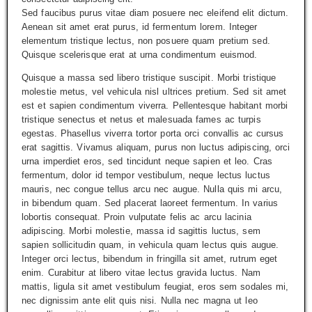
Sed faucibus purus vitae diam posuere nec eleifend elit dictum.
Aenean sit amet erat purus, id fermentum lorem. Integer
elementum tristique lectus, non posuere quam pretium sed.
Quisque scelerisque erat at urna condimentum euismod.
Quisque a massa sed libero tristique suscipit. Morbi tristique
molestie metus, vel vehicula nisl ultrices pretium. Sed sit amet
est et sapien condimentum viverra. Pellentesque habitant morbi
tristique senectus et netus et malesuada fames ac turpis
egestas. Phasellus viverra tortor porta orci convallis ac cursus
erat sagittis. Vivamus aliquam, purus non luctus adipiscing, orci
urna imperdiet eros, sed tincidunt neque sapien et leo. Cras
fermentum, dolor id tempor vestibulum, neque lectus luctus
mauris, nec congue tellus arcu nec augue. Nulla quis mi arcu,
in bibendum quam. Sed placerat laoreet fermentum. In varius
lobortis consequat. Proin vulputate felis ac arcu lacinia
adipiscing. Morbi molestie, massa id sagittis luctus, sem
sapien sollicitudin quam, in vehicula quam lectus quis augue.
Integer orci lectus, bibendum in fringilla sit amet, rutrum eget
enim. Curabitur at libero vitae lectus gravida luctus. Nam
mattis, ligula sit amet vestibulum feugiat, eros sem sodales mi,
nec dignissim ante elit quis nisi. Nulla nec magna ut leo