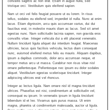
convallis sagittis ac non erat. Etiam in augue nulla, sed
tristique orci. Vestibulum quis eleifend sapien.
Nam ut orci vel felis feugiat posuere ut eu lorem. In risus
tellus, sodales eu eleifend sed, imperdiet id nulla. Nunc at enim
lacus. Etiam dignissim, arcu quis accumsan varius, dui dui
faucibus erat, in molestie mauris diam ac lacus. Sed sit amet
egestas nunc. Nam sollicitudin lacinia sapien, non gravida eros
convallis vitae. Integer vehicula dui a elit placerat venenatis.
Nullam tincidunt ligula aliquet dui interdum feugiat. Maecenas
ultricies, lacus quis facilisis vehicula, lectus diam consequat
nunc, euismod eleifend metus felis eu mauris. Aliquam dapibus,
ipsum a dapibus commodo, dolor arcu accumsan neque, et
tempor metus arcu ut massa. Curabitur non risus vitae nisl
ornare pellentesque. Pellentesque nec ipsum eu dolor sodales
aliquet. Vestibulum egestas scelerisque tincidunt. Integer
adipiscing ultrices erat vel rhoncus.
Integer ac lectus ligula. Nam ornare nisl id magna tincidunt
ultrices. Phasellus est nisi, condimentum at sollicitudin vel,
consequat eu ipsum. In venenatis ipsum in ligula tincidunt
bibendum id et leo. Vivamus quis purus massa. Ut enim
magna, pharetra ut condimentum malesuada, auctor ut ligula.