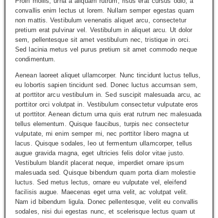
Proin mollis, urna a aliquam rutrum, risus erat cursus odio, a
convallis enim lectus ut lorem. Nullam semper egestas quam
non mattis. Vestibulum venenatis aliquet arcu, consectetur
pretium erat pulvinar vel. Vestibulum in aliquet arcu. Ut dolor
sem, pellentesque sit amet vestibulum nec, tristique in orci.
Sed lacinia metus vel purus pretium sit amet commodo neque
condimentum.
Aenean laoreet aliquet ullamcorper. Nunc tincidunt luctus tellus,
eu lobortis sapien tincidunt sed. Donec luctus accumsan sem,
at porttitor arcu vestibulum in. Sed suscipit malesuada arcu, ac
porttitor orci volutpat in. Vestibulum consectetur vulputate eros
ut porttitor. Aenean dictum urna quis erat rutrum nec malesuada
tellus elementum. Quisque faucibus, turpis nec consectetur
vulputate, mi enim semper mi, nec porttitor libero magna ut
lacus. Quisque sodales, leo ut fermentum ullamcorper, tellus
augue gravida magna, eget ultricies felis dolor vitae justo.
Vestibulum blandit placerat neque, imperdiet ornare ipsum
malesuada sed. Quisque bibendum quam porta diam molestie
luctus. Sed metus lectus, ornare eu vulputate vel, eleifend
facilisis augue. Maecenas eget urna velit, ac volutpat velit.
Nam id bibendum ligula. Donec pellentesque, velit eu convallis
sodales, nisi dui egestas nunc, et scelerisque lectus quam ut