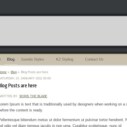
r
Blog
Joomla Styles
K2 Styling
Contact Us
Home
Blog
Blog Posts are here
ATURDAY, 01 JANUARY 2011 00:00
Blog Posts are here
WRITTEN BY
BORIS THE BLADE
orem Ipsum is text that is traditionally used by designers when working on a 
efore the content is ready.
ellentesque bibendum metus ut dolor fermentum ut pulvinar tortor hendrerit.
el odio vel diam tempus iaculis in non urna. Curabitur scelerisque, nunc id