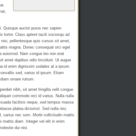
ue.
met,
i. Quisque auctor purus nec sapien
s tortor. Class aptent taciti sociosqu ad
 nisi, pellentesque quis cursus sit amet,
 mattis magna. Donec consequat orci eget
cula euismod. Nam congue leo non erat
sit amet dapibus odio tincidunt. Ut augue
a id enim dignissim sodales at a ipsum.
onvallis sed, varius id ipsum. Etiam
 diam ornare rutrum.
erdiet nibh, sit amet fringilla velit congue
aliquet commodo orci id varius. Nulla nulla
malesuada facilisis neque, sed tempus massa
bitasse platea dictumst. Sed nulla nisi,
el, varius nec sem. Morbi sollicitudin mattis
e mattis diam. Integer vel elit in enim
lestie dui nisi.