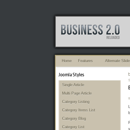
Home
Features
Alternate Slide
Joomla Styles
S
Single Article
Multi Page Article
Category Listing
L
Category Items List
b
Category Blog
P
Category List
v