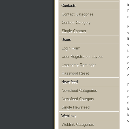
i
Contacts
D
Contact Categories
r
Contact Category
Single Contact
v
l
Users
v
Login Form
t
User Registration Layout
c
Username Reminder
Q
Password Reset
c
Newsfeed
P
Newsfeed Categories
e
n
Newsfeed Category
t
Single Newsfeed
l
l
Weblinks
v
Weblink Categories