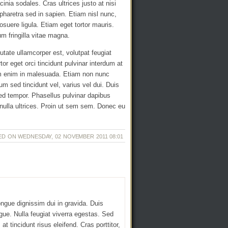
nia sodales. Cras ultrices justo at nisi
 pharetra sed in sapien. Etiam nisl nunc,
osuere ligula. Etiam eget tortor mauris.
m fringilla vitae magna.
putate ullamcorper est, volutpat feugiat
or eget orci tincidunt pulvinar interdum at
dum enim in malesuada. Etiam non nunc
um sed tincidunt vel, varius vel dui. Duis
 sed tempor. Phasellus pulvinar dapibus
nulla ultrices. Proin ut sem sem. Donec eu
ED ON WEDNESDAY, 02 NOVEMBER 2011 08:01
ngue dignissim dui in gravida. Duis
gue. Nulla feugiat viverra egestas. Sed
at tincidunt risus eleifend. Cras porttitor,