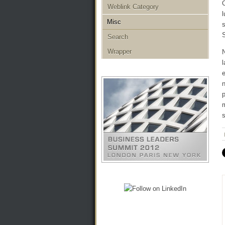
C
Weblink Category
l
Misc
s
S
Search
Wrapper
N
l
e
n
p
m
s