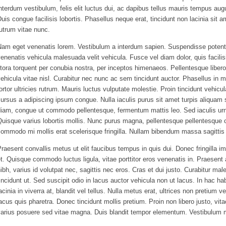
nterdum vestibulum, felis elit luctus dui, ac dapibus tellus mauris tempus aug
uis congue facilisis lobortis. Phasellus neque erat, tincidunt non lacinia sit a
utrum vitae nunc.
Nam eget venenatis lorem. Vestibulum a interdum sapien. Suspendisse potent
enenatis vehicula malesuada velit vehicula. Fusce vel diam dolor, quis facilisi
itora torquent per conubia nostra, per inceptos himenaeos. Pellentesque libero
ehicula vitae nisl. Curabitur nec nunc ac sem tincidunt auctor. Phasellus in
ortor ultricies rutrum. Mauris luctus vulputate molestie. Proin tincidunt vehi
ursus a adipiscing ipsum congue. Nulla iaculis purus sit amet turpis aliquam 
diam, congue ut commodo pellentesque, fermentum mattis leo. Sed iaculis urn
uisque varius lobortis mollis. Nunc purus magna, pellentesque pellentesque c
ommodo mi mollis erat scelerisque fringilla. Nullam bibendum massa sagittis
raesent convallis metus ut elit faucibus tempus in quis dui. Donec fringilla imp
t. Quisque commodo luctus ligula, vitae porttitor eros venenatis in. Praesent 
ibh, varius id volutpat nec, sagittis nec eros. Cras et dui justo. Curabitur 
incidunt ut. Sed suscipit odio in lacus auctor vehicula non ut lacus. In hac ha
acinia in viverra at, blandit vel tellus. Nulla metus erat, ultrices non pretium v
acus quis pharetra. Donec tincidunt mollis pretium. Proin non libero justo, vita
arius posuere sed vitae magna. Duis blandit tempor elementum. Vestibulum mo