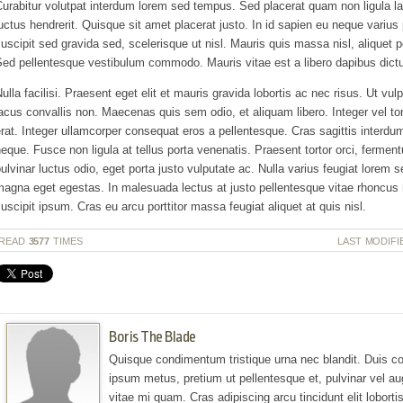
urabitur volutpat interdum lorem sed tempus. Sed placerat quam non ligula laci
uctus hendrerit. Quisque sit amet placerat justo. In id sapien eu neque varius
uscipit sed gravida sed, scelerisque ut nisl. Mauris quis massa nisl, aliquet p
ed pellentesque vestibulum commodo. Mauris vitae est a libero dapibus dictu
ulla facilisi. Praesent eget elit et mauris gravida lobortis ac nec risus. Ut vul
acus convallis non. Maecenas quis sem odio, et aliquam libero. Integer vel tort
rat. Integer ullamcorper consequat eros a pellentesque. Cras sagittis inter
eque. Fusce non ligula at tellus porta venenatis. Praesent tortor orci, ferment
ulvinar luctus odio, eget porta justo vulputate ac. Nulla varius feugiat lorem
agna eget egestas. In malesuada lectus at justo pellentesque vitae rhoncus 
uscipit ipsum. Cras eu arcu porttitor massa feugiat aliquet at quis nisl.
READ
3577
TIMES
LAST MODIFI
Boris The Blade
Quisque condimentum tristique urna nec blandit. Duis co
ipsum metus, pretium ut pellentesque et, pulvinar vel au
vitae mi quam. Cras adipiscing arcu tincidunt elit lobortis 